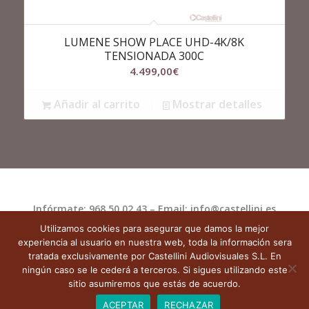
LUMENE SHOW PLACE UHD-4K/8K
TENSIONADA 300C
4.499,00
€
Añadir al carrito
Mostrar detalles
Infórmate: 968 50 02 43 – Email: info@castellini.es
Utilizamos cookies para asegurar que damos la mejor
Castellini.es
|
Aviso Legal
|
Política de
experiencia al usuario en nuestra web, toda la información sera
privacidad
|
Política de Cookies
|
tratada exclusivamente por Castellini Audiovisuales S.L. En
ningún caso se le cederá a terceros. Si sigues utilizando este
Términos y condiciones de uso
sitio asumiremos que estás de acuerdo.
ACEPTAR
RECHAZAR