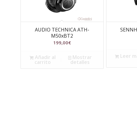
AUDIO TECHNICA ATH-
SENNH
M50xBT2
199,00
€
Leer m
Añadir al
Mostrar
carrito
detalles