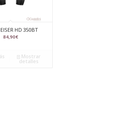
EISER HD 350BT
84,90
€
ás
Mostrar
detalles