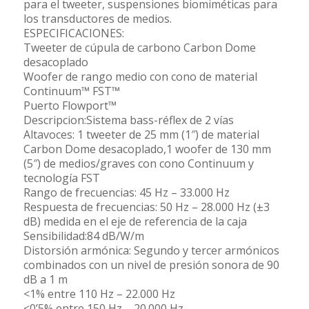
para el tweeter, suspensiones biomiméticas para
los transductores de medios.
ESPECIFICACIONES:
Tweeter de cúpula de carbono Carbon Dome
desacoplado
Woofer de rango medio con cono de material
Continuum™ FST™
Puerto Flowport™
Descripcion:Sistema bass-réflex de 2 vías
Altavoces: 1 tweeter de 25 mm (1″) de material
Carbon Dome desacoplado,1 woofer de 130 mm
(5″) de medios/graves con cono Continuum y
tecnología FST
Rango de frecuencias: 45 Hz – 33.000 Hz
Respuesta de frecuencias: 50 Hz – 28.000 Hz (±3
dB) medida en el eje de referencia de la caja
Sensibilidad:84 dB/W/m
Distorsión armónica: Segundo y tercer armónicos
combinados con un nivel de presión sonora de 90
dB a 1 m
<1% entre 110 Hz – 22.000 Hz
<0’5% entre 150 Hz – 20.000 Hz