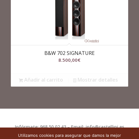
B&W 702 SIGNATURE
8.500,00
€
Añadir al carrito
Mostrar detalles
Infórmate: 968 50 02 43 – Email: info@castellini.es
Utilizamos cookies para asegurar que damos la mejor