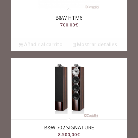
B&W HTM6
700,00
€
Añadir al carrito
Mostrar detalles
B&W 702 SIGNATURE
8.500,00
€