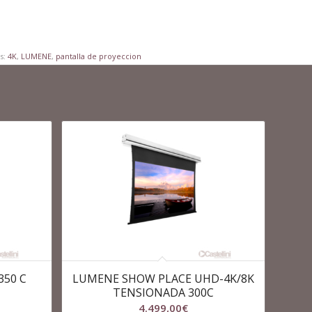
as:
4K
,
LUMENE
,
pantalla de proyeccion
350 C
LUMENE SHOW PLACE UHD-4K/8K
TENSIONADA 300C
4.499,00
€