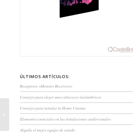
ÚLTIMOS ARTÍCULOS:
Receptores «Monster Receivers»
Consejos para elegir unos altavoces inalámbricos
Consejos para instalar tu Home Cinema
LUMENE COLISEUM
EXTRA BRIGHT 270C
Elementos esenciales en las instalaciones audiovisuales
Alquila el mejor equipo de sonido