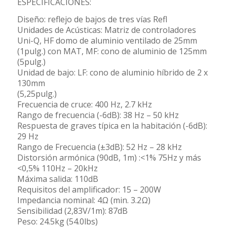
ESPECIFICACIONES:
Diseño: reflejo de bajos de tres vías Refl
Unidades de Acústicas: Matriz de controladores
Uni-Q, HF domo de aluminio ventilado de 25mm
(1pulg.) con MAT, MF: cono de aluminio de 125mm
(5pulg.)
Unidad de bajo: LF: cono de aluminio híbrido de 2 x
130mm
(5,25pulg.)
Frecuencia de cruce: 400 Hz, 2.7 kHz
Rango de frecuencia (-6dB): 38 Hz – 50 kHz
Respuesta de graves típica en la habitación (-6dB):
29 Hz
Rango de Frecuencia (±3dB): 52 Hz – 28 kHz
Distorsión armónica (90dB, 1m) :<1% 75Hz y más
<0,5% 110Hz – 20kHz
Máxima salida: 110dB
Requisitos del amplificador: 15 – 200W
Impedancia nominal: 4Ω (min. 3.2Ω)
Sensibilidad (2,83V/1m): 87dB
Peso: 24.5kg (54.0lbs)