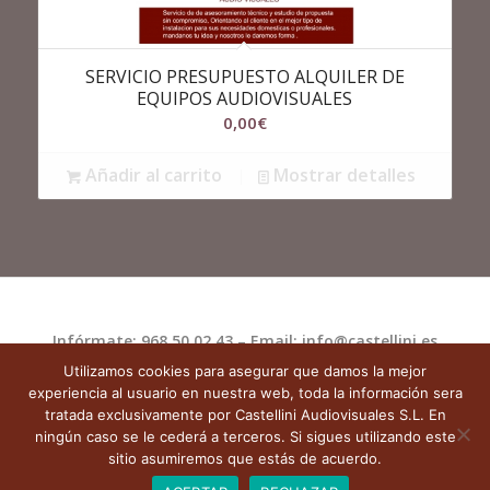
SERVICIO PRESUPUESTO ALQUILER DE
EQUIPOS AUDIOVISUALES
0,00
€
Añadir al carrito
Mostrar detalles
Infórmate: 968 50 02 43 – Email: info@castellini.es
Utilizamos cookies para asegurar que damos la mejor
Castellini.es
|
Aviso Legal
|
Política de
experiencia al usuario en nuestra web, toda la información sera
privacidad
|
Política de Cookies
|
tratada exclusivamente por Castellini Audiovisuales S.L. En
ningún caso se le cederá a terceros. Si sigues utilizando este
Términos y condiciones de uso
sitio asumiremos que estás de acuerdo.