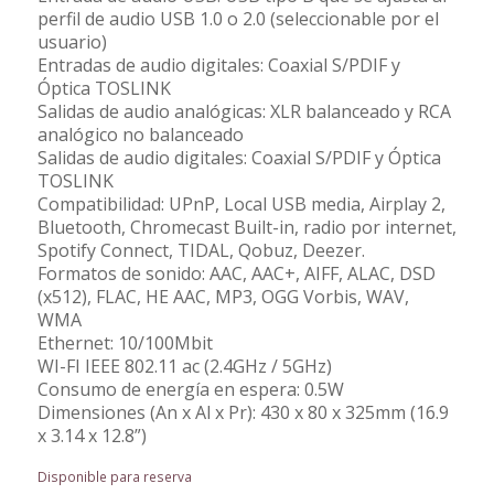
perfil de audio USB 1.0 o 2.0 (seleccionable por el
usuario)
Entradas de audio digitales: Coaxial S/PDIF y
Óptica TOSLINK
Salidas de audio analógicas: XLR balanceado y RCA
analógico no balanceado
Salidas de audio digitales: Coaxial S/PDIF y Óptica
TOSLINK
Compatibilidad: UPnP, Local USB media, Airplay 2,
Bluetooth, Chromecast Built-in, radio por internet,
Spotify Connect, TIDAL, Qobuz, Deezer.
Formatos de sonido: AAC, AAC+, AIFF, ALAC, DSD
(x512), FLAC, HE AAC, MP3, OGG Vorbis, WAV,
WMA
Ethernet: 10/100Mbit
WI-FI IEEE 802.11 ac (2.4GHz / 5GHz)
Consumo de energía en espera: 0.5W
Dimensiones (An x Al x Pr): 430 x 80 x 325mm (16.9
x 3.14 x 12.8”)
Disponible para reserva