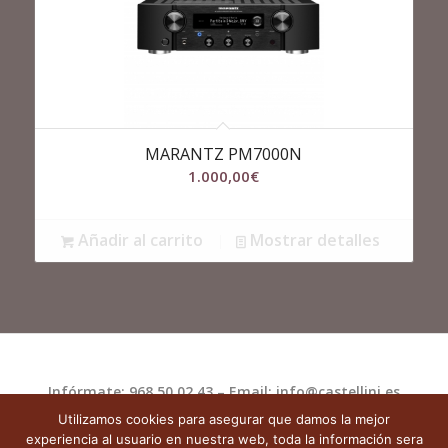
MARANTZ PM7000N
1.000,00
€
Añadir al carrito
Mostrar detalles
Infórmate: 968 50 02 43 – Email: info@castellini.es
Utilizamos cookies para asegurar que damos la mejor
Castellini.es
|
Aviso Legal
|
Política de
experiencia al usuario en nuestra web, toda la información sera