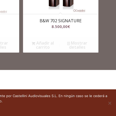
B&W 702 SIGNATURE
8.500,00
€
trar
Añadir al
Mostrar
lles
carrito
detalles
te por Castellini Audiovisuales S.L. En ningún caso se le cederá a
inos y condiciones de uso
o.