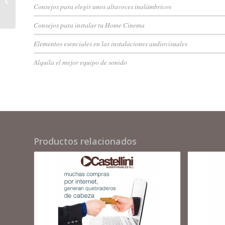
CAMBRIDGE AX A25
Consejos para elegir unos altavoces inalámbricos
Consejos para instalar tu Home Cinema
Elementos esenciales en las instalaciones audiovisuales
Alquila el mejor equipo de sonido
Productos relacionados