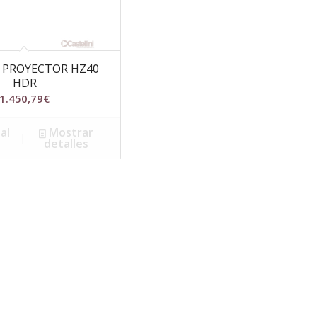
PROYECTOR HZ40
HDR
1.450,79
€
al
Mostrar
detalles