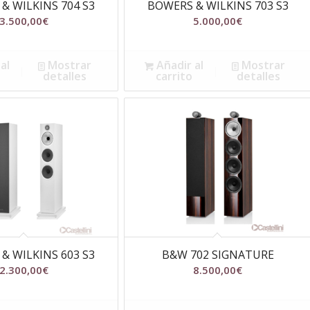
& WILKINS 704 S3
BOWERS & WILKINS 703 S3
3.500,00
€
5.000,00
€
al
Mostrar
Añadir al
Mostrar
detalles
carrito
detalles
& WILKINS 603 S3
B&W 702 SIGNATURE
2.300,00
€
8.500,00
€