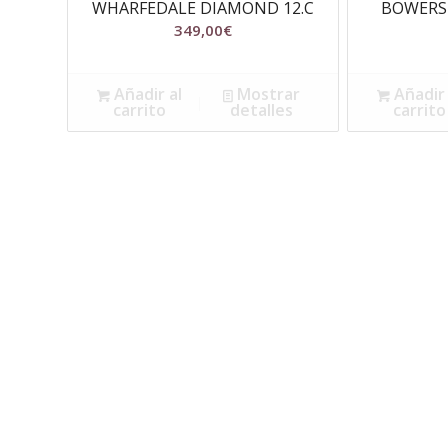
WHARFEDALE DIAMOND 12.C
BOWERS 
349,00
€
Añadir al
Mostrar
Añadir 
carrito
detalles
carrito