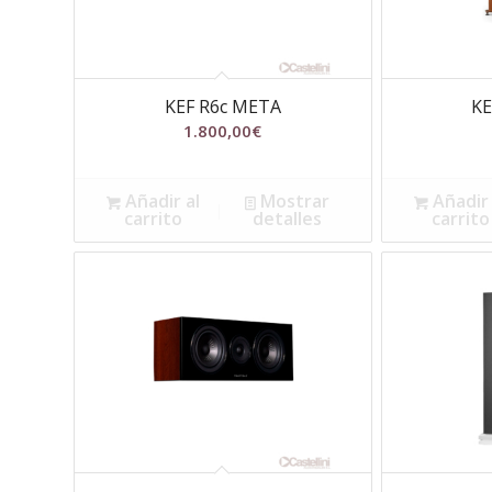
KEF R6c META
KE
1.800,00
€
Añadir al
Mostrar
Añadir 
carrito
detalles
carrito