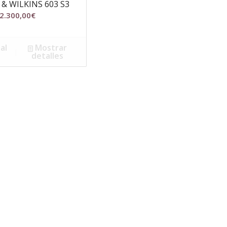
& WILKINS 603 S3
2.300,00
€
al
Mostrar
detalles