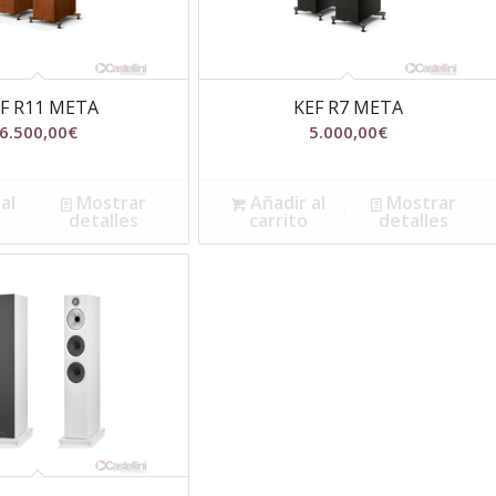
F R11 META
KEF R7 META
6.500,00
€
5.000,00
€
al
Mostrar
Añadir al
Mostrar
detalles
carrito
detalles